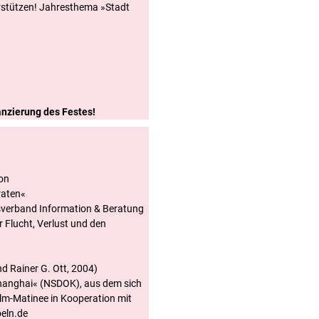
rstützen! Jahresthema »Stadt
nanzierung des Festes!
ion
raten«
sverband Information & Beratung
 Flucht, Verlust und den
d Rainer G. Ott, 2004)
changhai« (NSDOK), aus dem sich
ilm-Matinee in Kooperation mit
oeln.de