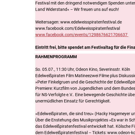
Festival mit den dringend notwendigen Spenden unte
Land Widerstand« – Wir freuen uns auf euch!
Weitersagen: www.edelweisspiratenfestival.de
www.facebook.com/Edelweisspiratenfestival
www.facebook.com/events/1298676621706637
Eintritt frei, bitte spendet am Festivaltag für die Fi
RAHMENPROGRAMM
So. 05.07., 11:30 Uhr, Odeon Kino, Severinsstr. Köln
Edelweißpiraten Film Matineezwei Filme plus Diskuss
»Peter Finkelgruen und die Geschichte der Edelweißpi
Premiere: Kurzfilm von Jugendlichen und dem Bunde
für NS-Verfolgte e.V.. Eine bewegende Geschichte über
unermüdlichen Einsatz für Gerechtigkeit.
»Edelweißpiraten, die sind treu« (Hacky Hagemeyer un
Über die Enstehung des Musikprojektes »Es war in S
das Edelweißpiratenfestival entwickelt hat. Kölsche F
dem Edelweißpiratenfestival – Tickets: www.odeon-k