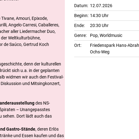
Datum:
12.07.2026
Beginn:
14:30 Uhr
 Tivane, Amouri, Epixode,
illi, Angelo Carresi, Caballeres,
Ende:
20:30 Uhr
cher aller Liedermacher Duo,
Genre:
Pop
,
Worldmusic
 der Weltkulturbühne,
or de Saúco, Gertrud Koch
Ort:
Friedenspark Hans-Abra
Ochs-Weg
geschichte, denn der kulturellen
drückt sich u.a. in der geplanten
alb widmen wir auch den Festival-
t Diskussion und Mitsingkonzert,
Wanderausstellung
des NS-
ßpiraten – Unangepasstes
u sehen. Dort lädt auch das
 und Gastro-Stände
, deren Erlös
Getränke und Essen kaufen und das