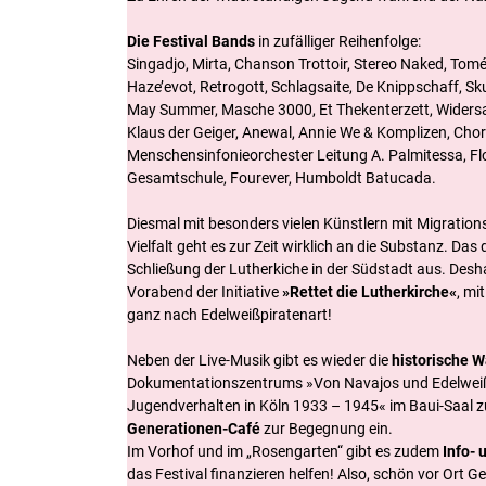
Die Festival Bands
in zufälliger Reihenfolge:
Singadjo, Mirta, Chanson Trottoir, Stereo Naked, Tomé
Haze’evot, Retrogott, Schlagsaite, De Knippschaff, Skur
May Summer, Masche 3000, Et Thekenterzett, Widersa
Klaus der Geiger, Anewal, Annie We & Komplizen, Chor
Menschensinfonieorchester Leitung A. Palmitessa, Fl
Gesamtschule, Fourever, Humboldt Batucada.
Diesmal mit besonders vielen Künstlern mit Migrations
Vielfalt geht es zur Zeit wirklich an die Substanz. Das 
Schließung der Lutherkiche in der Südstadt aus. Desh
Vorabend der Initiative
»Rettet die Lutherkirche«
, mi
ganz nach Edelweißpiratenart!
Neben der Live-Musik gibt es wieder die
historische 
Dokumentationszentrums »Von Navajos und Edelwei
Jugendverhalten in Köln 1933 – 1945« im Baui-Saal z
Generationen-Café
zur Begegnung ein.
Im Vorhof und im „Rosengarten“ gibt es zudem
Info-
das Festival finanzieren helfen! Also, schön vor Ort 