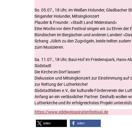
So. 05.07., 18 Uhr, im Weißen Holunder, Gladbacher St
Singender Holunder, Mitsingkonzert
Plauder & Freunde : »Stadt Land Widerstand«
Eine Woche vor dem Festival singen wir zu Ehren der E
Bündischen im Bergischen und anderen Landen! »Das 
Schang Jülich zu den Zugvögeln, beide teilten zudem
zum Musizieren.
Sa. 11.07., 18 Uhr, Baui-Hof im Friedenspark, Hans-
Südstadt
Die Kirche im Dorf lassen!
Diskussion und Mitsingkonzert zur Einstimmung auf d
zur Rettung der Lutherkirche!
Südstadtleben e.V., der kulturelle Förderverein der Lut
Anfang an ein verlässlicher Partner. Deshalb wollen wir
Lutherkirche und ihr erfolgreichstes Projekt unterstü
https://www.edelweisspiratenfestival.de
teilen
teilen