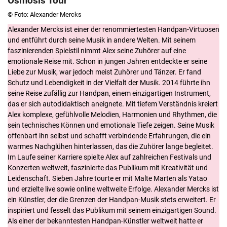
Osmosis Tour
© Foto: Alexander Mercks
Alexander Mercks ist einer der renommiertesten Handpan-Virtuosen
und entführt durch seine Musik in andere Welten. Mit seinem
faszinierenden Spielstil nimmt Alex seine Zuhörer auf eine
emotionale Reise mit. Schon in jungen Jahren entdeckte er seine
Liebe zur Musik, war jedoch meist Zuhörer und Tänzer. Er fand
Schutz und Lebendigkeit in der Vielfalt der Musik. 2014 führte ihn
seine Reise zufällig zur Handpan, einem einzigartigen Instrument,
das er sich autodidaktisch aneignete. Mit tiefem Verständnis kreiert
Alex komplexe, gefühlvolle Melodien, Harmonien und Rhythmen, die
sein technisches Können und emotionale Tiefe zeigen. Seine Musik
offenbart ihn selbst und schafft verbindende Erfahrungen, die ein
warmes Nachglühen hinterlassen, das die Zuhörer lange begleitet.
Im Laufe seiner Karriere spielte Alex auf zahlreichen Festivals und
Konzerten weltweit, faszinierte das Publikum mit Kreativität und
Leidenschaft. Sieben Jahre tourte er mit Malte Marten als Yatao
und erzielte live sowie online weltweite Erfolge. Alexander Mercks ist
ein Künstler, der die Grenzen der Handpan-Musik stets erweitert. Er
inspiriert und fesselt das Publikum mit seinem einzigartigen Sound.
Als einer der bekanntesten Handpan-Künstler weltweit hatte er