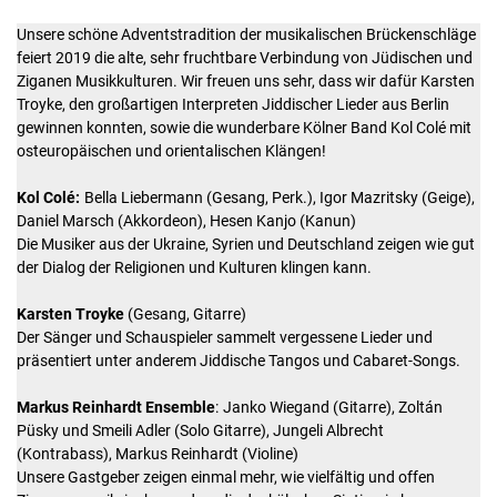
Unsere schöne Adventstradition der musikalischen Brückenschläge
feiert 2019 die alte, sehr fruchtbare Verbindung von Jüdischen und
Ziganen Musikkulturen. Wir freuen uns sehr, dass wir dafür Karsten
Troyke, den großartigen Interpreten Jiddischer Lieder aus Berlin
gewinnen konnten, sowie die wunderbare Kölner Band Kol Colé mit
osteuropäischen und orientalischen Klängen!
Kol Colé:
Bella Liebermann (Gesang, Perk.), Igor Mazritsky (Geige),
Daniel Marsch (Akkordeon), Hesen Kanjo (Kanun)
Die Musiker aus der Ukraine, Syrien und Deutschland zeigen wie gut
der Dialog der Religionen und Kulturen klingen kann.
Karsten Troyke
(Gesang, Gitarre)
Der Sänger und Schauspieler sammelt vergessene Lieder und
präsentiert unter anderem Jiddische Tangos und Cabaret-Songs.
Markus Reinhardt Ensemble
: Janko Wiegand (Gitarre), Zoltán
Püsky und Smeili Adler (Solo Gitarre), Jungeli Albrecht
(Kontrabass), Markus Reinhardt (Violine)
Unsere Gastgeber zeigen einmal mehr, wie vielfältig und offen