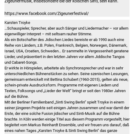
Zigeunermusik, insbesondere die der kölschen Sinti, sein kann.
https://www.facebook.com/Zigeunerfestival/
Karsten Troyke
…Schauspieler, Sprecher, aber auch Sänger und Liedermacher – vor allem
eigenwilliger Interpret – mit seltsam rauher Stimme.
Als ein Botschafter des Jidischen Liedes bereiste er ab 1990 auch eine
Reihe von Ländern, z.B. Polen, Frankreich, Belgien, Norwegen, Dänemark,
Israel, USA, Croatien, Schweden… Er sammelte in Vergessenheit geratene
Lieder, und präsentiert in den letzten Jahren vor allem Jiddische Tangos
und Cabaret-Songs.
Er wirkte in Hörspielen, arbeitete als Synchronsprecher und war in sehr
unterschiedlichen Bühnenstücken zu sehen. Seine szenischen Lesungen,
gemeinsam entwickelt mit Bettina Schubert (1960-2015), gelten als neue,
schein-private Ausdrucksform. Programme mit eigenen Liedern und
Texten, Folksongs und „Lieder der Welt“ bringt er seit den 1980er Jahren
auf die Bühne.
Mit der Berliner Familienband „Sinti Swing Berlin“ spielt Troyke in einem
seiner jüngeren Projekte seit einigen Jahren zusammen und war damit der
Erste, der eine solche Fusion jidischer und Sinti-Musik auf die Bühne
brachte. In Köln werden einige Titel aus diesem Programm vorgestellt, hier
begleitet vom Markus Reinhardt Ensemble, und wir freuen uns darauf, daß
eines nahen Tages „Karsten Troyke & Sinti Swing Berlin“ das ganze