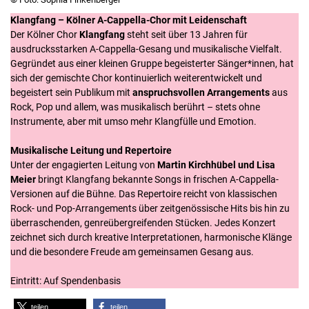
Klangfang – Kölner A-Cappella-Chor mit Leidenschaft
Der Kölner Chor
Klangfang
steht seit über 13 Jahren für
ausdrucksstarken A-Cappella-Gesang und musikalische Vielfalt.
Gegründet aus einer kleinen Gruppe begeisterter Sänger*innen, hat
sich der gemischte Chor kontinuierlich weiterentwickelt und
begeistert sein Publikum mit
anspruchsvollen
Arrangements
aus
Rock, Pop und allem, was musikalisch berührt – stets ohne
Instrumente, aber mit umso mehr Klangfülle und Emotion.
Musikalische Leitung und Repertoire
Unter der engagierten Leitung von
Martin Kirchhübel und Lisa
Meier
bringt Klangfang bekannte Songs in frischen A-Cappella-
Versionen auf die Bühne. Das Repertoire reicht von klassischen
Rock- und Pop-Arrangements über zeitgenössische Hits bis hin zu
überraschenden, genreübergreifenden Stücken. Jedes Konzert
zeichnet sich durch kreative Interpretationen, harmonische Klänge
und die besondere Freude am gemeinsamen Gesang aus.
Eintritt: Auf Spendenbasis
teilen
teilen