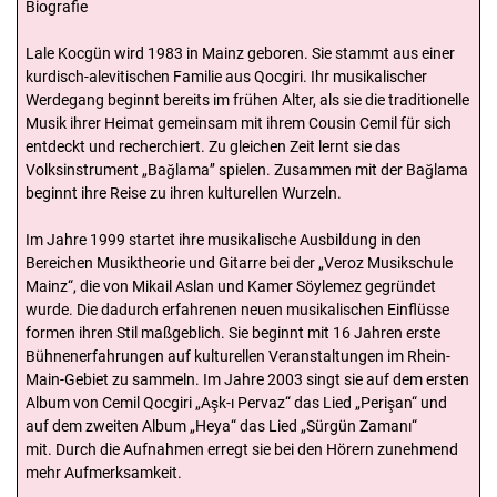
Biografie
Lale Kocgün wird 1983 in Mainz geboren. Sie stammt aus einer
kurdisch-alevitischen Familie aus Qocgiri. Ihr musikalischer
Werdegang beginnt bereits im frühen Alter, als sie die traditionelle
Musik ihrer Heimat gemeinsam mit ihrem Cousin Cemil für sich
entdeckt und recherchiert. Zu gleichen Zeit lernt sie das
Volksinstrument „Bağlama’’ spielen. Zusammen mit der Bağlama
beginnt ihre Reise zu ihren kulturellen Wurzeln.
Im Jahre 1999 startet ihre musikalische Ausbildung in den
Bereichen Musiktheorie und Gitarre bei der „Veroz Musikschule
Mainz“, die von Mikail Aslan und Kamer Söylemez gegründet
wurde. Die dadurch erfahrenen neuen musikalischen Einflüsse
formen ihren Stil maßgeblich. Sie beginnt mit 16 Jahren erste
Bühnenerfahrungen auf kulturellen Veranstaltungen im Rhein-
Main-Gebiet zu sammeln. Im Jahre 2003 singt sie auf dem ersten
Album von Cemil Qocgiri „Aşk-ı Pervaz“ das Lied „Perişan“ und
auf dem zweiten Album „Heya“ das Lied „Sürgün Zamanı“
mit. Durch die Aufnahmen erregt sie bei den Hörern zunehmend
mehr Aufmerksamkeit.