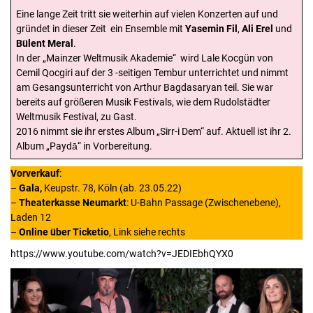
Eine lange Zeit tritt sie weiterhin auf vielen Konzerten auf und
gründet in dieser Zeit ein Ensemble mit
Yasemin Fil
,
Ali Erel
und
Bülent Meral
.
In der „Mainzer Weltmusik Akademie“ wird Lale Kocgün von
Cemil Qocgiri auf der 3 -seitigen Tembur unterrichtet und nimmt
am Gesangsunterricht von Arthur Bagdasaryan teil. Sie war
bereits auf größeren Musik Festivals, wie dem Rudolstädter
Weltmusik Festival, zu Gast.
2016 nimmt sie ihr erstes Album „Sirr-i Dem“ auf. Aktuell ist ihr 2.
Album „Paydā“ in Vorbereitung.
Vorverkauf
:
–
Gala,
Keupstr. 78, Köln (ab. 23.05.22)
–
Theaterkasse Neumarkt
: U-Bahn Passage (Zwischenebene),
Laden 12
–
Online über Ticketio
, Link siehe rechts
https://www.youtube.com/watch?v=JEDIEbhQYX0