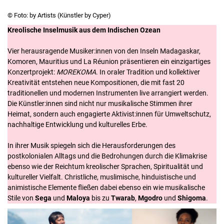
© Foto: by Artists (Künstler by Cyper)
Kreolische Inselmusik aus dem Indischen Ozean
Vier herausragende Musiker:innen von den Inseln Madagaskar,
Komoren, Mauritius und La Réunion präsentieren ein einzigartiges
Konzertprojekt:
MOREKOMA
. In oraler Tradition und kollektiver
Kreativität entstehen neue Kompositionen, die mit fast 20
traditionellen und modernen Instrumenten live arrangiert werden.
Die Künstler:innen sind nicht nur musikalische Stimmen ihrer
Heimat, sondern auch engagierte Aktivist:innen für Umweltschutz,
nachhaltige Entwicklung und kulturelles Erbe.
In ihrer Musik spiegeln sich die Herausforderungen des
postkolonialen Alltags und die Bedrohungen durch die Klimakrise
ebenso wie der Reichtum kreolischer Sprachen, Spiritualität und
kultureller Vielfalt. Christliche, muslimische, hinduistische und
animistische Elemente fließen dabei ebenso ein wie musikalische
Stile von
Sega
und
Maloya
bis zu
Twarab
,
Mgodro
und
Shigoma
.