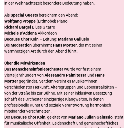
in der Weihnachtszeit besondere Bedeutung haben.
Als
Special Guests
bereichern den Abend:
Wolfgang Proppe
(Erdmöbel) Piano
Richard Bargel
Blues Gitarre
Michele D’Addona
Akkordeon
Because Chor Köln
– Leitung:
Mariano Gallusio
Die
Moderation
übernimmt
Hans Mörtter
, der mit seiner
warmherzigen Art durch den Abend führt.
Über die Mitwirkenden
Das
Menschensinfonieorchester
wurde vor fast einem
Vierteljahrhundert von
Alessandro Palmitessa
und
Hans
Mörtter
gegründet. Seitdem vereint es Musiker*innen
verschiedenster Herkunft, Altersgruppen und Lebensrealitäten –
von der Straße bis zur Bühne. Mit seiner inklusiven Besetzung
schafft das Orchester einzigartige Klangwelten, in denen
professionelle Kunst und soziale Verantwortung harmonisch
miteinander verschmelzen.
Der
Because Chor Köln
, geleitet von
Mariano Julian Galussio
, steht
für musikalische Offenheit, Leidenschaft und gemeinschaftliches