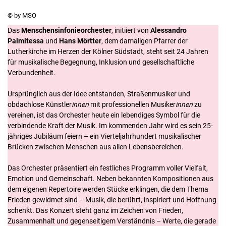
© by MSO
Das
Menschensinfonieorchester
, initiiert von
Alessandro
Palmitessa
und
Hans Mörtter
, dem damaligen Pfarrer der
Lutherkirche im Herzen der Kölner Südstadt, steht seit 24 Jahren
für musikalische Begegnung, Inklusion und gesellschaftliche
Verbundenheit.
Ursprünglich aus der Idee entstanden, Straßenmusiker und
obdachlose Künstler
innen
mit professionellen Musiker
innen
zu
vereinen, ist das Orchester heute ein lebendiges Symbol für die
verbindende Kraft der Musik. Im kommenden Jahr wird es sein 25-
jähriges
Jubiläum feiern – ein Vierteljahrhundert musikalischer
Brücken zwischen Menschen aus allen Lebensbereichen.
Das Orchester präsentiert ein festliches Programm voller Vielfalt,
Emotion und Gemeinschaft. Neben bekannten Kompositionen aus
dem eigenen Repertoire werden Stücke erklingen, die dem Thema
Frieden gewidmet sind
– Musik, die berührt, inspiriert und Hoffnung
schenkt. Das Konzert steht ganz im Zeichen von Frieden,
Zusammenhalt und gegenseitigem Verständnis – Werte, die gerade