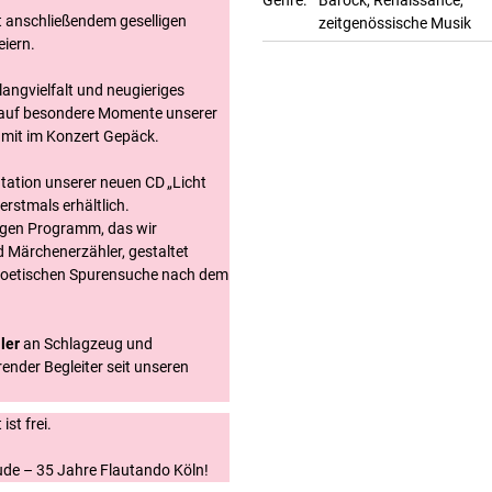
t anschließendem geselligen
zeitgenössische Musik
iern.
langvielfalt und neugieriges
 auf besondere Momente unserer
 mit im Konzert Gepäck.
ntation unserer neuen CD „Licht
erstmals erhältlich.
igen Programm, das wir
d Märchenerzähler, gestaltet
 poetischen Spurensuche nach dem
ller
an Schlagzeug und
erender Begleiter seit unseren
ist frei.
ude – 35 Jahre Flautando Köln!