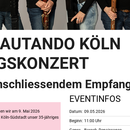
LAUTANDO KÖLN
GSKONZERT
anschliessendem Empfan
EVENTINFOS
ten wir am 9. Mai 2026
Datum:
09.05.2026
 Köln-Südstadt unser 35-jähriges
Beginn:
11:00 Uhr
Genre:
Barock
,
Renaissance
,