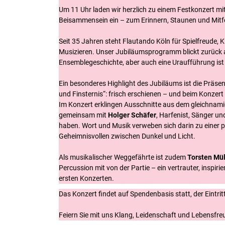
Um 11 Uhr laden wir herzlich zu einem Festkonzert mi
Beisammensein ein – zum Erinnern, Staunen und Mitfe
Seit 35 Jahren steht Flautando Köln für Spielfreude, K
Musizieren. Unser Jubiläumsprogramm blickt zurück
Ensemblegeschichte, aber auch eine Uraufführung ist
Ein besonderes Highlight des Jubiläums ist die Präse
und Finsternis“: frisch erschienen – und beim Konzert 
Im Konzert erklingen Ausschnitte aus dem gleichnam
gemeinsam mit
Holger Schäfer
, Harfenist, Sänger un
haben. Wort und Musik verweben sich darin zu einer
Geheimnisvollen zwischen Dunkel und Licht.
Als musikalischer Weggefährte ist zudem
Torsten Mü
Percussion mit von der Partie – ein vertrauter, inspiri
ersten Konzerten.
Das Konzert findet auf Spendenbasis statt, der Eintritt 
Feiern Sie mit uns Klang, Leidenschaft und Lebensfre