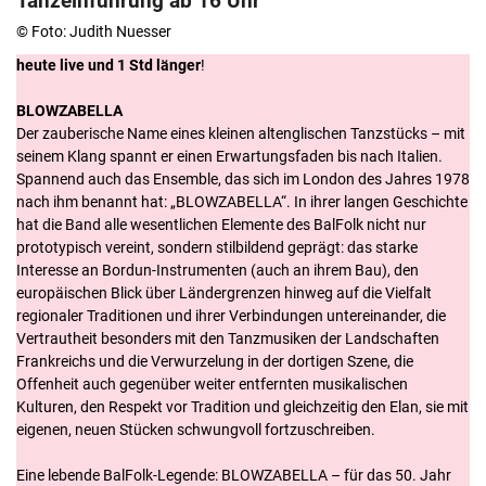
Tanzeinführung ab 16 Uhr
© Foto: Judith Nuesser
heute live und 1 Std länger
!
BLOWZABELLA
Der zauberische Name eines kleinen altenglischen Tanzstücks – mit
seinem Klang spannt er einen Erwartungsfaden bis nach Italien.
Spannend auch das Ensemble, das sich im London des Jahres 1978
nach ihm benannt hat: „BLOWZABELLA“. In ihrer langen Geschichte
hat die Band alle wesentlichen Elemente des BalFolk nicht nur
prototypisch vereint, sondern stilbildend geprägt: das starke
Interesse an Bordun-Instrumenten (auch an ihrem Bau), den
europäischen Blick über Ländergrenzen hinweg auf die Vielfalt
regionaler Traditionen und ihrer Verbindungen untereinander, die
Vertrautheit besonders mit den Tanzmusiken der Landschaften
Frankreichs und die Verwurzelung in der dortigen Szene, die
Offenheit auch gegenüber weiter entfernten musikalischen
Kulturen, den Respekt vor Tradition und gleichzeitig den Elan, sie mit
eigenen, neuen Stücken schwungvoll fortzuschreiben.
Eine lebende BalFolk-Legende: BLOWZABELLA – für das 50. Jahr