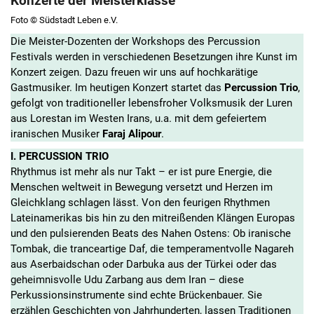
Konzerte der Meisterklasse
Foto © Südstadt Leben e.V.
Die Meister-Dozenten der Workshops des Percussion
Festivals werden in verschiedenen Besetzungen ihre Kunst im
Konzert zeigen. Dazu freuen wir uns auf hochkarätige
Gastmusiker. Im heutigen Konzert startet das
Percussion Trio
,
gefolgt von traditioneller lebensfroher Volksmusik der Luren
aus Lorestan im
Westen Irans, u.a. mit dem gefeiertem
iranischen Musiker
Faraj Alipour
.
I. PERCUSSION TRIO
Rhythmus ist mehr als nur Takt – er ist pure Energie, die
Menschen weltweit in Bewegung versetzt und Herzen im
Gleichklang schlagen lässt. Von den feurigen Rhythmen
Lateinamerikas bis hin zu den mitreißenden Klängen Europas
und den pulsierenden Beats des Nahen Ostens: Ob iranische
Tombak, die tranceartige Daf, die temperamentvolle Nagareh
aus Aserbaidschan oder Darbuka aus der Türkei oder das
geheimnisvolle Udu Zarbang aus dem Iran – diese
Perkussionsinstrumente sind echte Brückenbauer. Sie
erzählen Geschichten von Jahrhunderten, lassen Traditionen