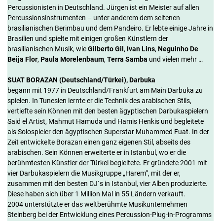
Percussionisten in Deutschland. Jürgen ist ein Meister auf allen
Percussionsinstrumenten – unter anderem dem seltenen
brasilianischen Berimbau und dem Pandeiro. Er lebte einige Jahre in
Brasilien und spielte mit einigen großen Künstlern der
brasilianischen Musik, wie
Gilberto Gil
,
Ivan Lins
,
Neguinho De
Beija Flor
,
Paula Morelenbaum
,
Terra Samba
und vielen mehr …
SUAT BORAZAN (Deutschland/Türkei), Darbuka
begann mit 1977 in Deutschland/Frankfurt am Main Darbuka zu
spielen. In Tunesien lernte er die Technik des arabischen Stils,
vertiefte sein Können mit den besten ägyptischen Darbukaspielern
Said el Artist, Mahmut Hamuda und Hamis Henkis und begleitete
als Solospieler den ägyptischen Superstar Muhammed Fuat. In der
Zeit entwickelte Borazan einen ganz eigenen Stil, abseits des
arabischen. Sein Können erweiterte er in Istanbul, wo er die
berühmtesten Künstler der Türkei begleitete. Er gründete 2001 mit
vier Darbukaspielern die Musikgruppe „Harem“, mit der er,
zusammen mit den besten DJ`s in Istanbul, vier Alben produzierte.
Diese haben sich über 1 Million Mal in 55 Ländern verkauft.
2004 unterstützte er das weltberühmte Musikunternehmen
Steinberg bei der Entwicklung eines Percussion-Plug-in-Programms